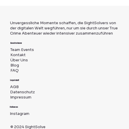
München entdecken: Wie man als Expat oder
Einheimischer neue Leute kennenlernt
Unvergessliche Momente schaffen, die SightSolvers von
der digitalen Welt wegführen, nur um sie durch unser True
Crime Abenteuer wieder intensiver zusammenzuführen
Good to know
Team Events
Kontakt
Über Uns
Blog
FAQ
Legal stuff
AGB
Datenschutz
Impressum
Follow us
Instagram
TikTok
© 2024 SightSolve