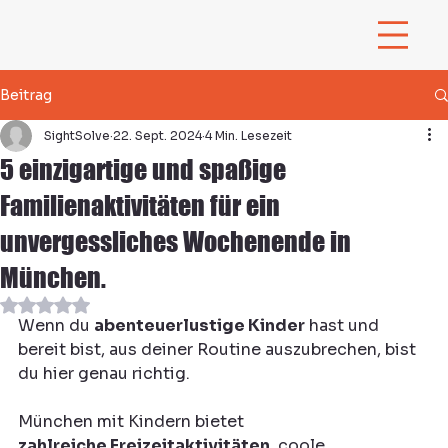
Beitrag
SightSolve
22. Sept. 2024
4 Min. Lesezeit
5 einzigartige und spaßige
Familienaktivitäten für ein
unvergessliches Wochenende in
München.
Mit NaN von 5 Sternen bewertet.
Wenn du 
abenteuerlustige Kinder
 hast und 
bereit bist, aus deiner Routine auszubrechen, bist 
du hier genau richtig.
München mit Kindern bietet 
zahlreiche Freizeitaktivitäten
, coole 